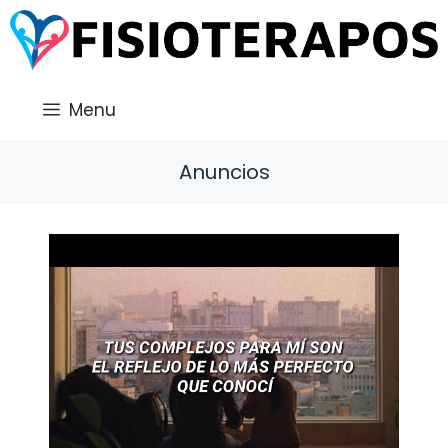
Saltar
al
contenido
Menu
Anuncios