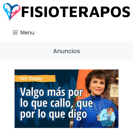
Saltar
al
contenido
Menu
Anuncios