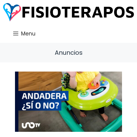
Saltar
al
contenido
Menu
Anuncios