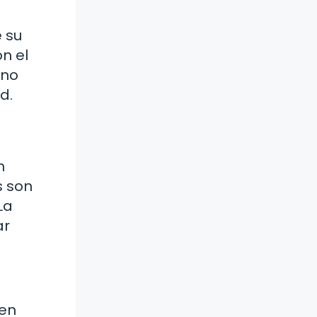
 su
n el
 no
d.
n
s son
La
ar
sen