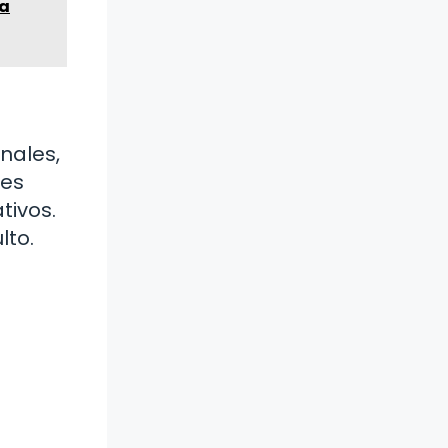
la
nales,
 es
tivos.
lto.