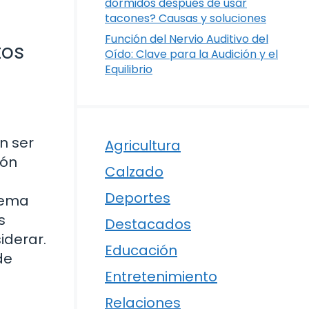
dormidos después de usar
tacones? Causas y soluciones
Función del Nervio Auditivo del
tos
Oído: Clave para la Audición y el
Equilibrio
n ser
Agricultura
ión
Calzado
Deportes
tema
s
Destacados
iderar.
Educación
de
Entretenimiento
Relaciones