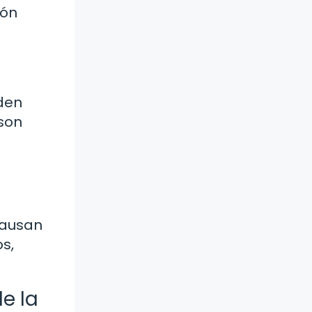
ión
eden
 son
causan
s,
e la