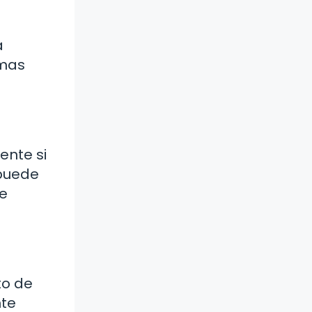
a
omas
ente si
 puede
ue
to de
nte