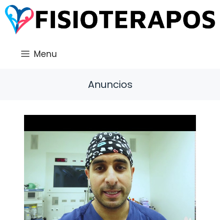
Saltar
al
contenido
Menu
Anuncios