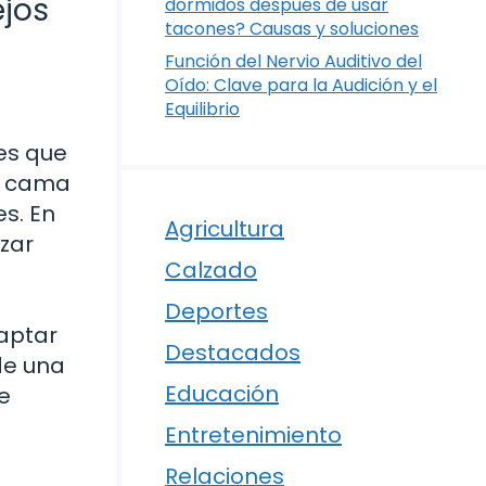
jos
dormidos después de usar
tacones? Causas y soluciones
Función del Nervio Auditivo del
Oído: Clave para la Audición y el
Equilibrio
a
nes que
la cama
s. En
Agricultura
izar
Calzado
Deportes
aptar
Destacados
de una
Educación
de
Entretenimiento
Relaciones