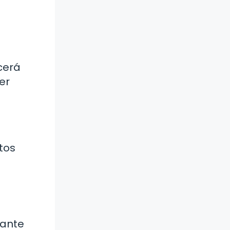
cerá
er
tos
rante