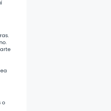
í
ras.
no.
arte
sea
s o