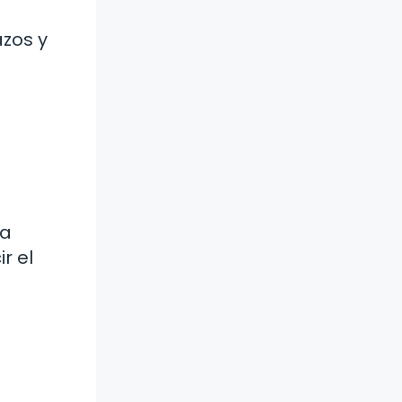
zos y
ra
r el