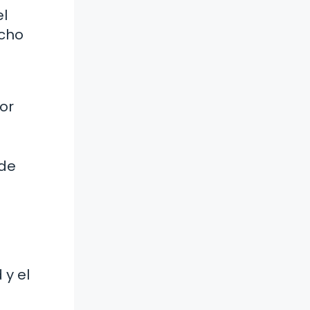
el
ucho
or
 de
 y el