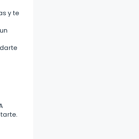
s y te
 un
darte
A
tarte.