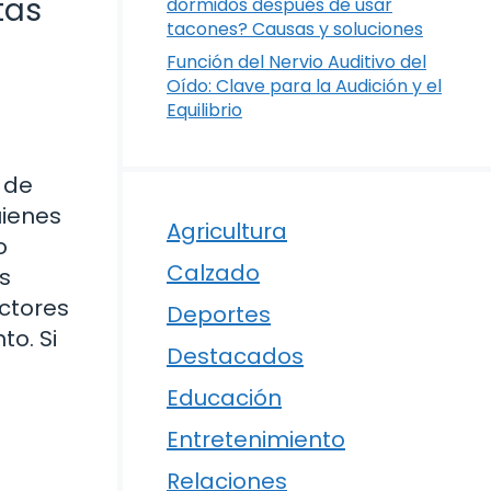
tas
dormidos después de usar
tacones? Causas y soluciones
Función del Nervio Auditivo del
Oído: Clave para la Audición y el
Equilibrio
 de
uienes
Agricultura
o
Calzado
s
actores
Deportes
to. Si
Destacados
Educación
Entretenimiento
Relaciones