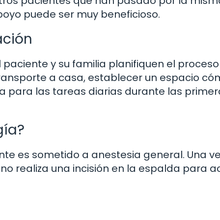
otros pacientes que han pasado por la mism
apoyo puede ser muy beneficioso.
ación
l paciente y su familia planifiquen el proces
 transporte a casa, establecer un espacio c
 para las tareas diarias durante las primer
gía?
iente es sometido a anestesia general. Una v
jano realiza una incisión en la espalda para 