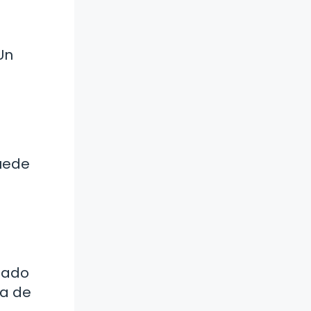
Un
puede
ltado
ía de