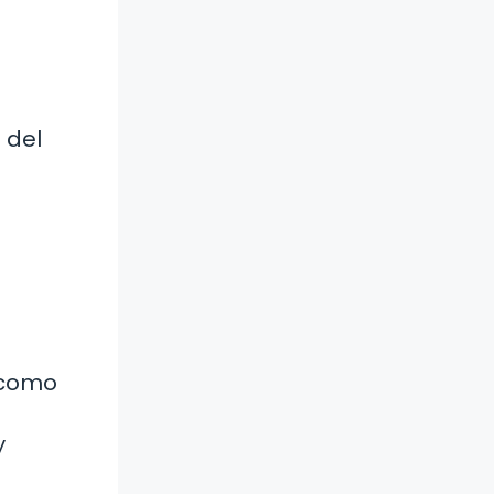
 del
 como
y