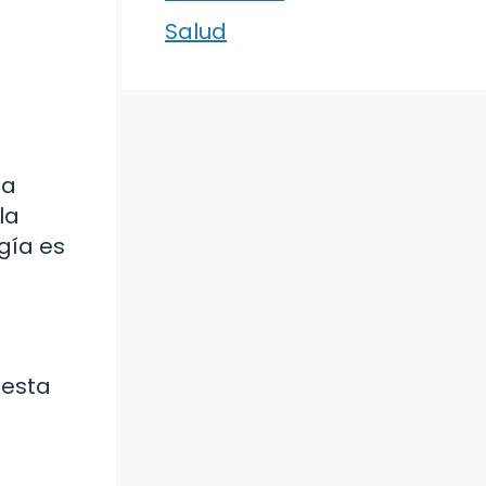
Salud
la
la
ugía es
 esta