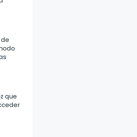
a
o de
ómodo
as
ez que
acceder