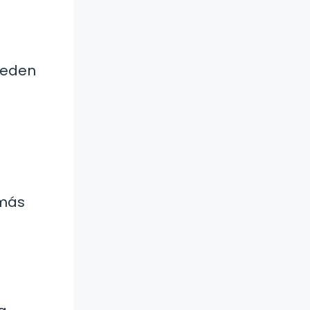
ueden
 más