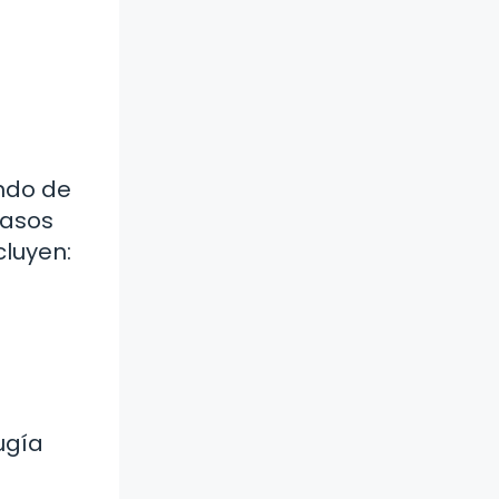
endo de
casos
cluyen:
ugía