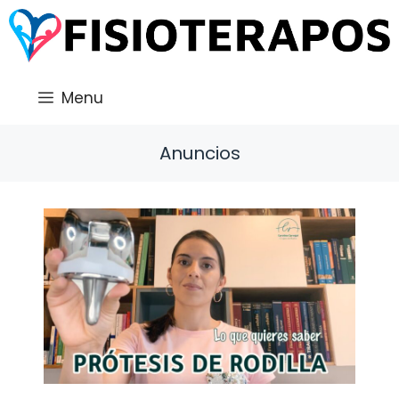
Saltar
al
contenido
Menu
Anuncios