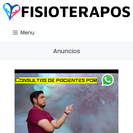
Saltar
al
contenido
Menu
Anuncios