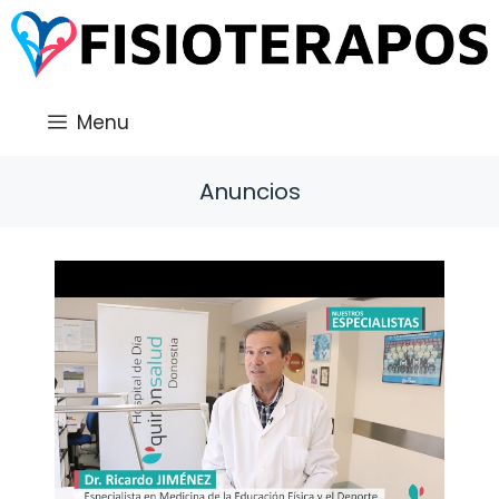
Saltar
al
contenido
Menu
Anuncios