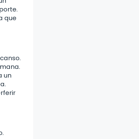
un
porte.
ya que
scanso.
semana.
a un
a.
rferir
o.