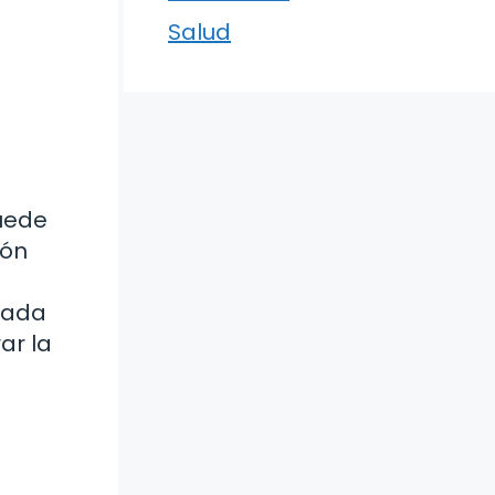
Salud
puede
ión
uada
ar la
n