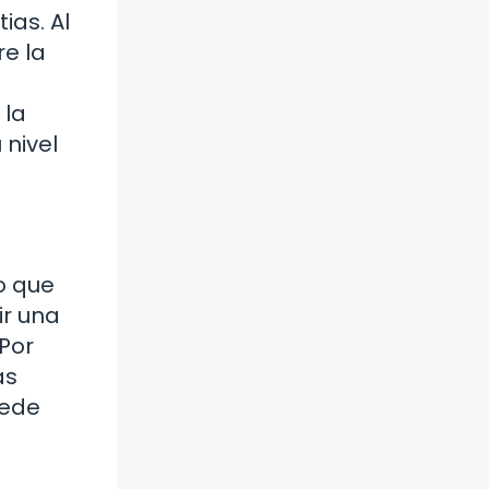
ias. Al
re la
 la
 nivel
o que
ir una
Por
as
uede