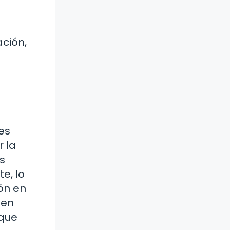
ción,
es
 la
s
e, lo
ón en
 en
 que