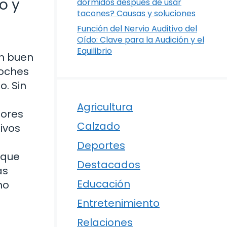
o y
dormidos después de usar
tacones? Causas y soluciones
Función del Nervio Auditivo del
Oído: Clave para la Audición y el
Equilibrio
un buen
noches
o. Sin
Agricultura
jores
Calzado
ivos
Deportes
 que
Destacados
as
Educación
mo
Entretenimiento
Relaciones