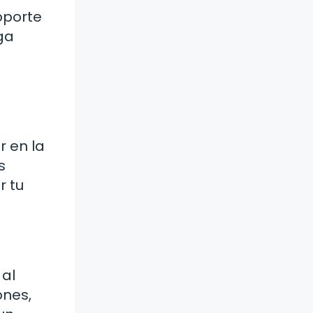
oporte
iga
r en la
s
r tu
 al
ones,