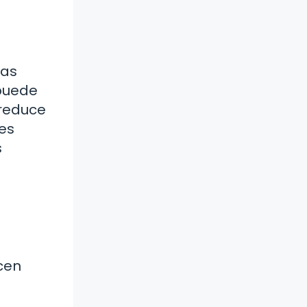
las
 puede
 reduce
res
s
cen