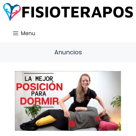
Saltar
al
contenido
Menu
Anuncios