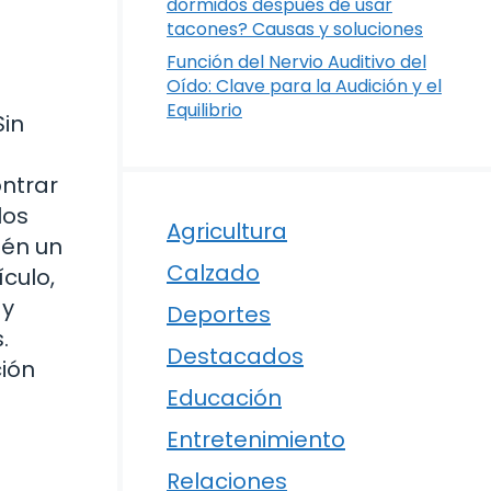
dormidos después de usar
tacones? Causas y soluciones
Función del Nervio Auditivo del
Oído: Clave para la Audición y el
Equilibrio
Sin
ontrar
los
Agricultura
ién un
Calzado
culo,
 y
Deportes
.
Destacados
ión
Educación
Entretenimiento
Relaciones