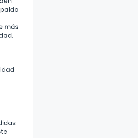
eden
spalda
ue más
idad.
lidad
didas
ste