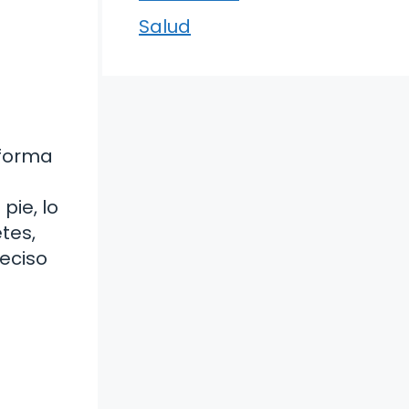
Salud
 forma
pie, lo
tes,
reciso