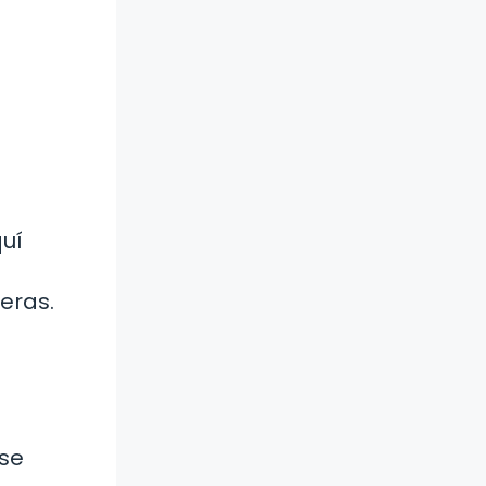
quí
ieras.
 se