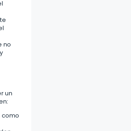
l
te
el
e no
y
r un
en:
s, como