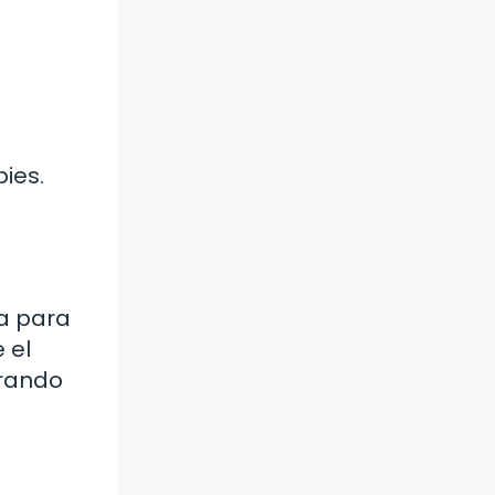
a
ies.
a para
 el
orando