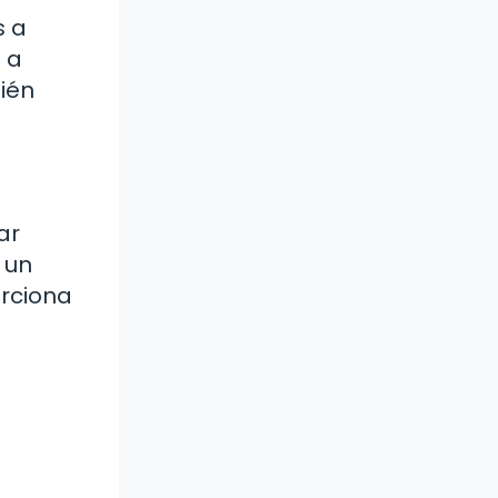
s a
 a
bién
ar
 un
orciona