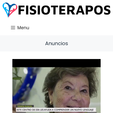
Saltar
al
contenido
Menu
Anuncios