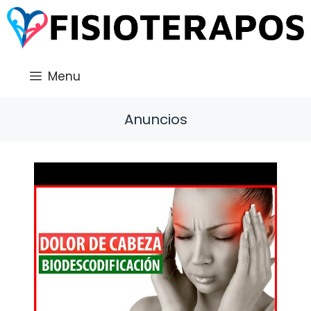
Saltar
al
contenido
Menu
Anuncios